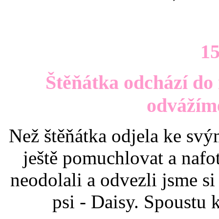
15
Štěňátka odchází do
odvážím
Než štěňátka odjela ke svý
ještě pomuchlovat a nafot
neodolali a odvezli jsme si
psi - Daisy. Spoustu 