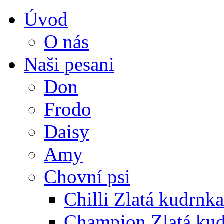
Úvod
O nás
Naši pesani
Don
Frodo
Daisy
Amy
Chovní psi
Chilli Zlatá kudrnka
Champion Zlatá ku