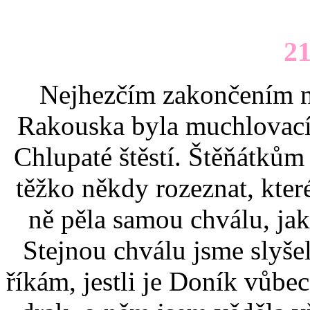
21
Nejhezčím zakončením na
Rakouska byla muchlovací
Chlupaté štěstí. Štěňátkům
těžko někdy rozeznat, které
ně pěla samou chválu, jak
Stejnou chválu jsme slyšel
říkám, jestli je Doník vůbe