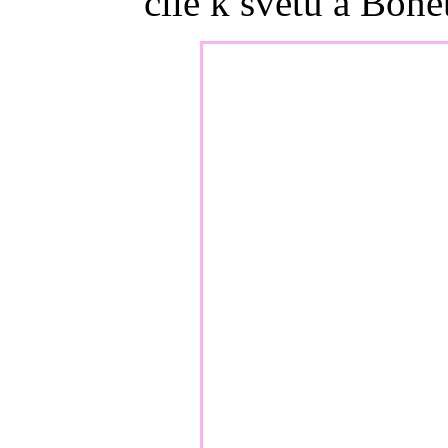
čile k světu a Bonet