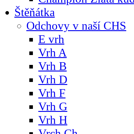
Štěňátka
Odchovy v naší CHS
E vrh
Vrh A
Vrh B
Vrh D
Vrh F
Vrh G
Vrh H
Vrch Ch