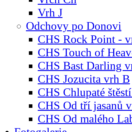
Vrh J
Odchovy po Donovi
CHS Rock Point - v
CHS Touch of Heave
CHS Bast Darling v
CHS Jozucita vrh B
CHS Chlupaté štěstí
CHS Od tří jasanů 
CHS Od malého Lab
Fotogalerie